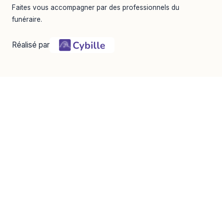
Faites vous accompagner par des professionnels du
funéraire.
Réalisé par
Nos services
Liens utiles
Pompes funèbres
Accueil
Chambres funéraires
Avis de décès
Salle de cérémonie
Contact
Prévoyance
Utilisation du service
Mentions légales