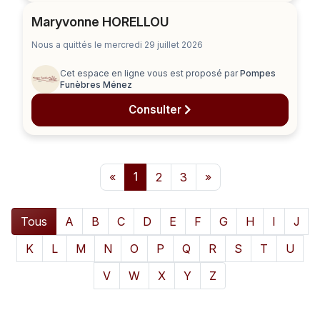
Maryvonne HORELLOU
Nous a quittés le mercredi 29 juillet 2026
Cet espace en ligne vous est proposé par
Pompes
Funèbres Ménez
Consulter
«
1
2
3
»
Tous
A
B
C
D
E
F
G
H
I
J
K
L
M
N
O
P
Q
R
S
T
U
V
W
X
Y
Z